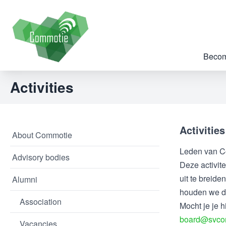
Becom
Activities
Activities
About Commotie
Leden van Co
Advisory bodies
Deze activit
uit te breid
Alumni
houden we de
Association
Mocht je je h
board@svco
Vacancies