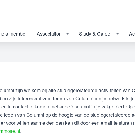
e a member
Association
Study & Career
Act
lumni zijn welkom bij alle studiegerelateerde activiteiten van
eiten zijn interessant voor leden van Columni om je netwerk in j
en en in contact te komen met andere alumni in je vakgebied. Op
 leden van Columni op de hoogte van de studiegerelateerde act
ier voor willen aanmelden dan kan dit door een email te sturen 
mmotie.nl
.