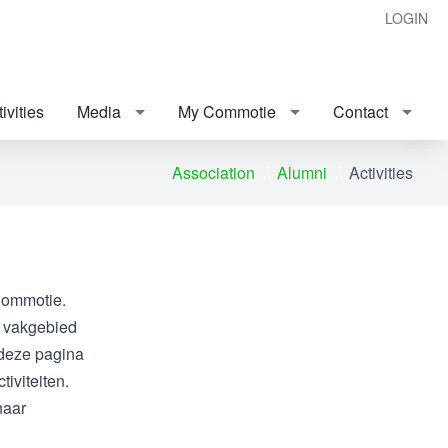
LOGIN
ivities
Media
My Commotie
Contact
Association
Alumni
Activities
 Commotie.
e vakgebied
 deze pagina
iviteiten.
naar